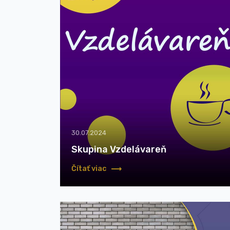
30.07.2024
Skupina Vzdelávareň
Čítať viac