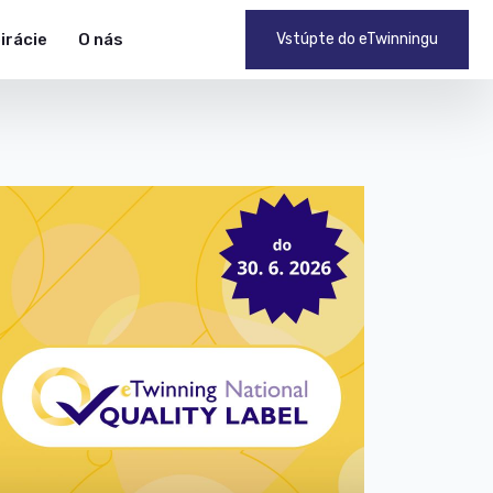
pirácie
O nás
Vstúpte do eTwinningu