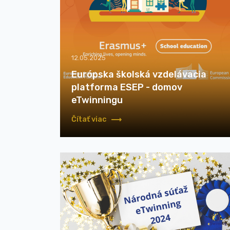
12.05.2025
Európska školská vzdelávacia
platforma ESEP - domov
eTwinningu
Čítať viac