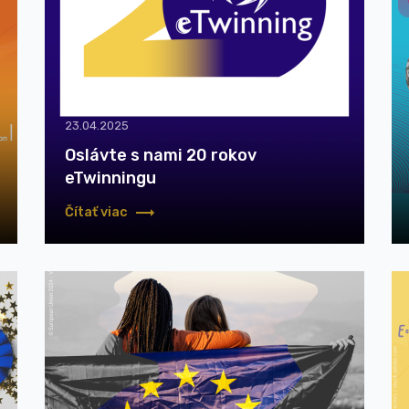
23.04.2025
Oslávte s nami 20 rokov
eTwinningu
Čítať viac