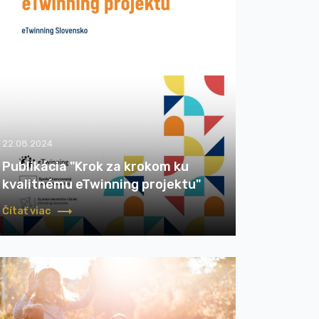
22.08.2024
Publikácia "Krok za krokom ku
kvalitnému eTwinning projektu"
Čítať viac