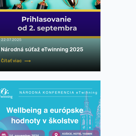
22.07.2025
Národná súťaž eTwinning 2025
Čítať viac