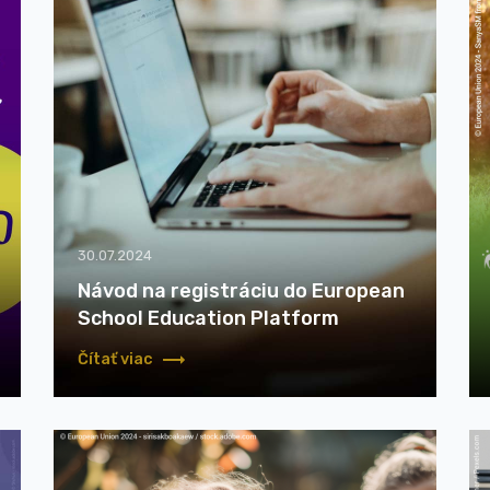
30.07.2024
Návod na registráciu do European
School Education Platform
Čítať viac