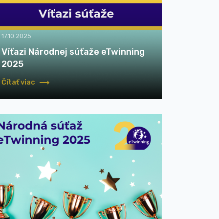
17.10.2025
Víťazi Národnej súťaže eTwinning
2025
Čítať viac