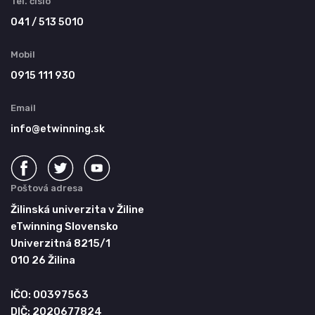
Tel. číslo
041 / 513 5010
Mobil
0915 111 930
Email
info@etwinning.sk
Poštová adresa
Žilinská univerzita v Žiline
eTwinning Slovensko
Univerzitná 8215/1
010 26 Žilina
IČO: 00397563
DIČ: 2020677824