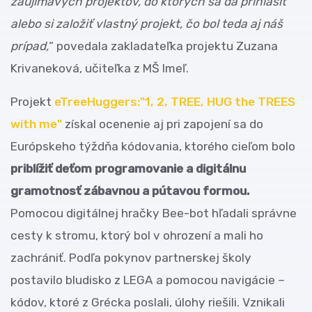
zaujímavých projektov, do ktorých sa dá prihlásiť
alebo si založiť vlastný projekt, čo bol teda aj náš
prípad,
“ povedala zakladateľka projektu Zuzana
Krivaneková, učiteľka z MŠ Imeľ.
Projekt
eTreeHuggers:"1, 2, TREE, HUG the TREES
with me"
získal ocenenie aj pri zapojení sa do
Európskeho týždňa kódovania, ktorého cieľom bolo
priblížiť deťom programovanie a digitálnu
gramotnosť zábavnou a pútavou formou.
Pomocou digitálnej hračky Bee-bot hľadali správne
cesty k stromu, ktorý bol v ohrození a mali ho
zachrániť. Podľa pokynov partnerskej školy
postavilo bludisko z LEGA a pomocou navigácie –
kódov, ktoré z Grécka poslali, úlohy riešili. Vznikali