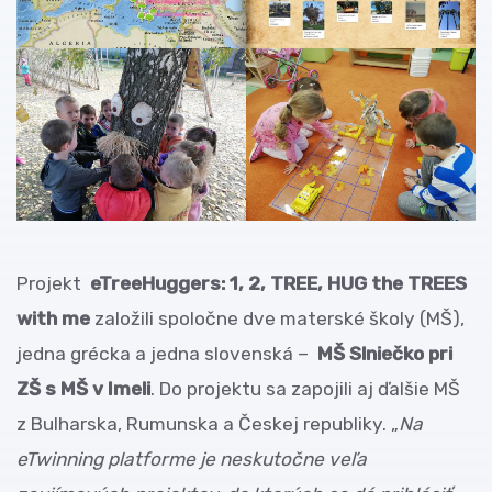
Projekt
eTreeHuggers: 1, 2, TREE, HUG the TREES
with me
založili spoločne dve materské školy (MŠ),
jedna grécka a jedna slovenská –
MŠ Slniečko pri
ZŠ s MŠ v Imeli
. Do projektu sa zapojili aj ďalšie MŠ
z Bulharska, Rumunska a Českej republiky. „
Na
eTwinning platforme je neskutočne veľa