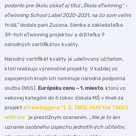
podarilo pre školu získať aj titul „Škola eTwinning“ -
eTwinning School Label 2020-2021, na čo som veľmi
hrdá,“
dodala pani Zuzana, členka a zakladateľka
39-tich eTwinning projektov a držiteľka 9
národných certifikátov kvality.
Národný certifikát kvality je udeľovaný učiteľom,
ktorí realizujú výnimočné projekty. V každej zo
zapojených krajín ich nominuje národná podporná
služba (NSS).
Európsku cenu – 1. miesto
, ktorú vo
vekovej kategórii do 6 rokov získala MŠ v Imeli za
projekt
eTreeHuggers:"1, 2, TREE, HUG the TREES
with me"
je prestížnym ocenením. „
Nie je to len
uznanie osobného úspechu jednotlivých učiteľov,