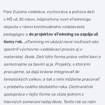
Pani Zuzana vzdeláva, vychováva a počúva deti
v MŠ už 30 rokov, inšpiratívny svet eTwinningu
objavila v rámci kontinuálneho vzdelávania
pedagógov a
do projektov eTwinning sa zapája už
ôsmy rok.
„
eTwinning mi ukázal nové možnosti ako
spestriť výchovno-vzdelávací proces aj v
materskej škole. Deti táto forma práce veľmi baví a
samozrejme sa bavím aj ja. Projekty, s ktorými
pracujeme, sa dajú krásne integrovať do
tematických celkov, a tak s nimi môžeme pracovať
v priebehu celého školského roka. Cezhraničná
spolupráca v tejto forme sa stala jedným z
hlavných zameraní našej školy. Tento rok sa nám