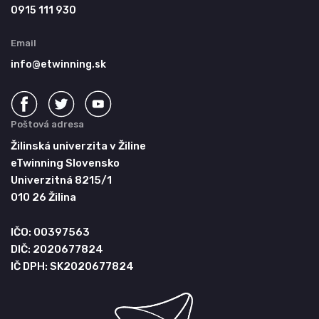
0915 111 930
Email
info@etwinning.sk
Poštová adresa
Žilinská univerzita v Žiline
eTwinning Slovensko
Univerzitná 8215/1
010 26 Žilina
IČO: 00397563
DIČ: 2020677824
IČ DPH: SK2020677824