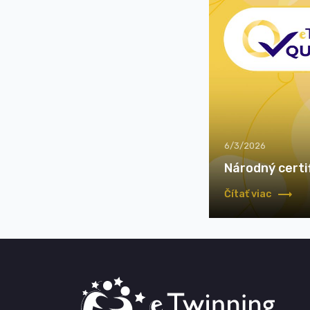
6/3/2026
Národný certif
Čítať viac