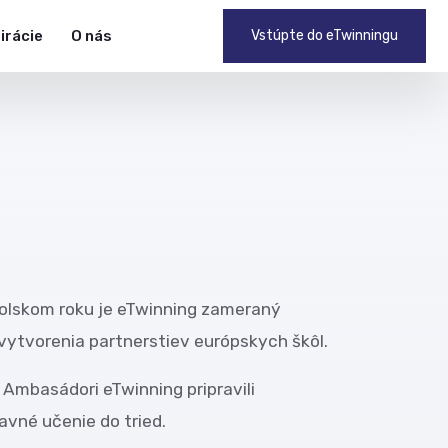
pirácie
O nás
Vstúpte do eTwinningu
kolskom roku je eTwinning zameraný
ytvorenia partnerstiev európskych škôl.
 Ambasádori eTwinning pripravili
avné učenie do tried.