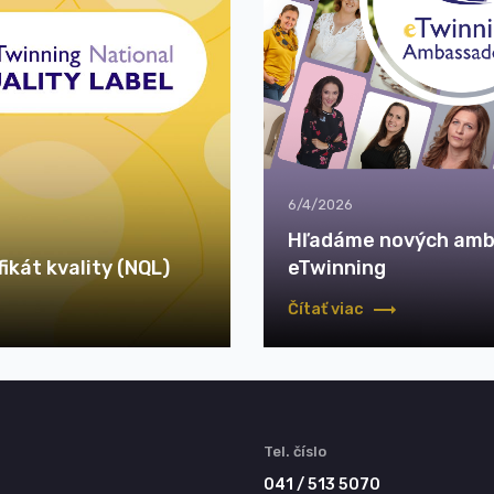
6/4/2026
Hľadáme nových am
ikát kvality (NQL)
eTwinning
Čítať viac
Tel. číslo
041 / 513 5070