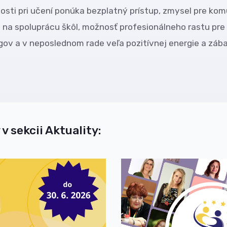
sti pri učení ponúka bezplatný prístup, zmysel pre ko
na spoluprácu škôl, možnosť profesionálneho rastu pre 
ov a v neposlednom rade veľa pozitívnej energie a zába
 v sekcii Aktuality: