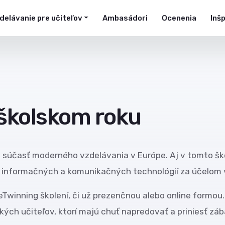
delávanie pre učiteľov
Ambasádori
Ocenenia
Inš
 školskom roku
u súčasť moderného vzdelávania v Európe. Aj v tomto š
informačných a komunikačných technológií za účelom v
eTwinning školení, či už prezenčnou alebo online formou.
kých učiteľov, ktorí majú chuť napredovať a priniesť záb