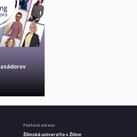
basádorov
Poštová adresa
Žilinská univerzita v Žiline