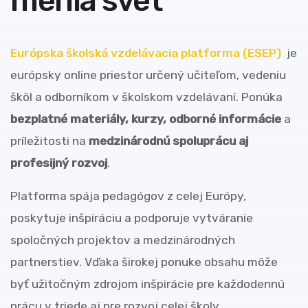
menia svet
Európska školská vzdelávacia platforma (ESEP)
je
európsky online priestor určený učiteľom, vedeniu
škôl a odborníkom v školskom vzdelávaní. Ponúka
bezplatné materiály, kurzy, odborné informácie
a
príležitosti na
medzinárodnú spoluprácu aj
profesijný rozvoj
.
Platforma spája pedagógov z celej Európy,
poskytuje inšpiráciu a podporuje vytváranie
spoločných projektov a medzinárodných
partnerstiev. Vďaka širokej ponuke obsahu môže
byť užitočným zdrojom inšpirácie pre každodennú
prácu v triede aj pre rozvoj celej školy.