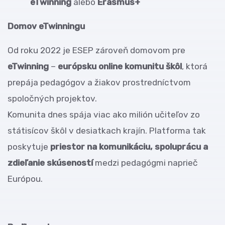
eTwinning
alebo
Erasmus+
Domov eTwinningu
Od roku 2022 je ESEP zároveň domovom pre
eTwinning
–
európsku online komunitu škôl
, ktorá
prepája pedagógov a žiakov prostredníctvom
spoločných projektov.
Komunita dnes spája viac ako milión učiteľov zo
státisícov škôl v desiatkach krajín. Platforma tak
poskytuje
priestor na komunikáciu, spoluprácu a
zdieľanie skúseností
medzi pedagógmi naprieč
Európou.