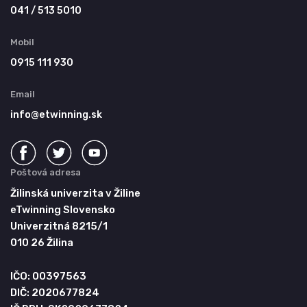
041 / 513 5010
Mobil
0915 111 930
Email
info@etwinning.sk
Poštová adresa
Žilinská univerzita v Žiline
eTwinning Slovensko
Univerzitná 8215/1
010 26 Žilina
IČO: 00397563
DIČ: 2020677824