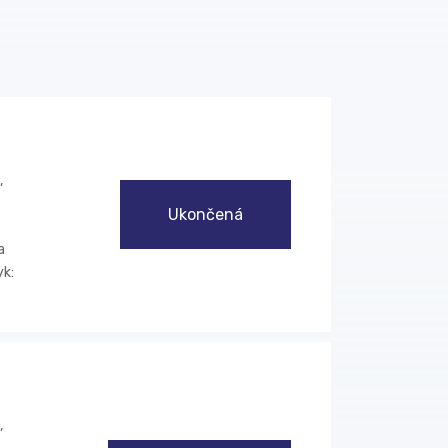
,
Ukončená
a
yk:
,