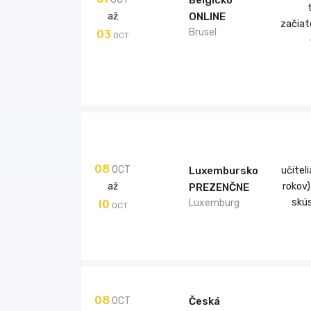
Belgicko
až
ONLINE
začiat
03
Brusel
OCT
08
OCT
Luxembursko
učiteli
až
rokov)
PREZENČNE
10
skús
Luxemburg
OCT
08
OCT
Česká