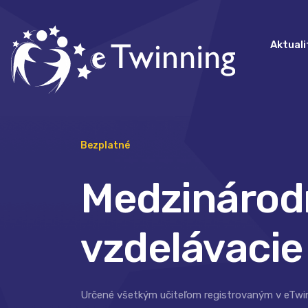
Aktuali
Bezplatné
Medzinárod
vzdelávacie
Určené všetkým učiteľom registrovaným v eTwi