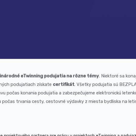
národné eTwinning podujatia na rôzne témy
. Niektoré sa kona
ných podujatiach získate
certifikát
. Všetky podujatia sú BEZP
vu počas konania podujatia a zabezpečujeme elektronickú letenku
počas trvania cesty, cestovné výdavky z miesta bydliska na leti
e projektového partnera pre prácu v projektoch eTwinning a nadvia