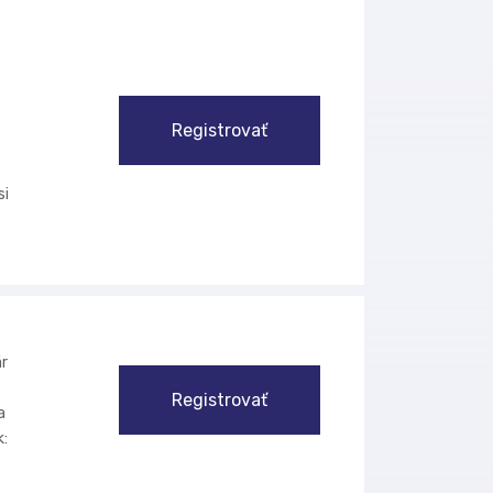
Registrovať
si
r
Registrovať
a
k: