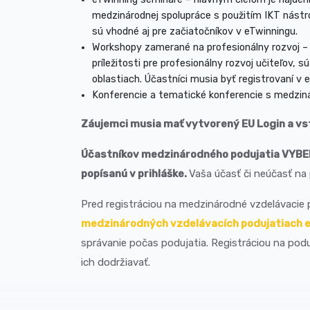
medzinárodnej spolupráce s použitím IKT nástro
sú vhodné aj pre začiatočníkov v eTwinningu.
Workshopy zamerané na profesionálny rozvoj –
príležitosti pre profesionálny rozvoj učiteľov,
oblastiach. Účastníci musia byť registrovaní v 
Konferencie a tematické konferencie s medzin
Záujemci musia mať vytvorený EU Login a vst
Účastníkov medzinárodného podujatia VYBER
popísanú v prihláške.
Vaša účasť či neúčasť n
Pred registráciou na medzinárodné vzdelávacie 
medzinárodných vzdelávacích podujatiach 
správanie počas podujatia. Registráciou na podu
ich dodržiavať.