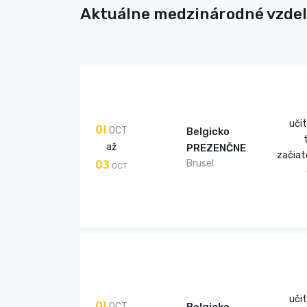
Aktuálne medzinárodné vzdel
uči
01
OCT
Belgicko
až
PREZENČNE
začiat
03
Brusel
OCT
uči
01
OCT