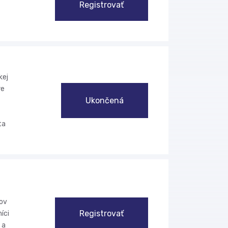
Registrovať
kej
re
Ukončená
ta
ľov
Registrovať
íci
 a