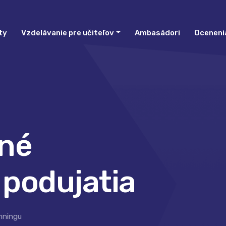
ty
Vzdelávanie pre učiteľov
Ambasádori
Oceneni
né
 podujatia
nningu