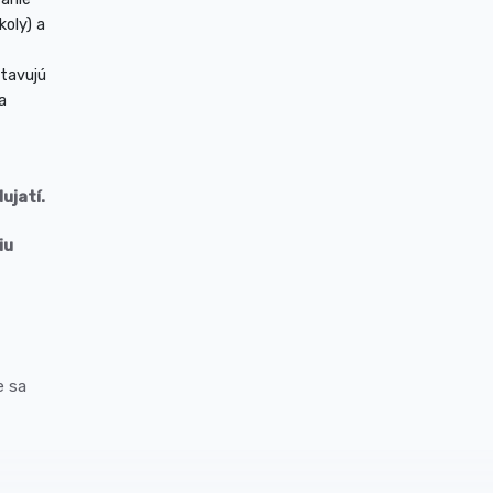
koly) a
tavujú
a
ujatí.
iu
e sa