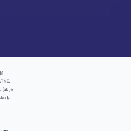
jú
LATNÉ
.
 (ak je
sko (a
zanie