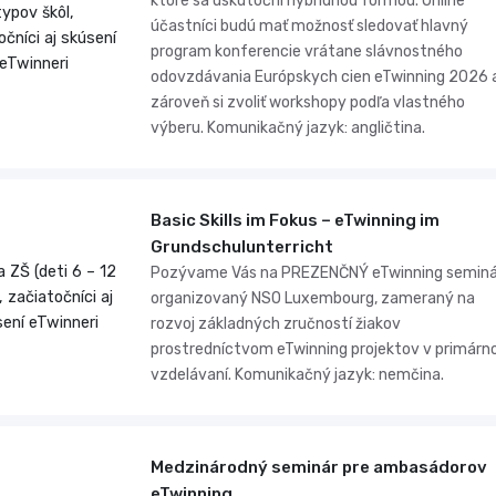
ktoré sa uskutoční hybridnou formou. Online
typov škôl,
účastníci budú mať možnosť sledovať hlavný
očníci aj skúsení
program konferencie vrátane slávnostného
eTwinneri
odovzdávania Európskych cien eTwinning 2026 
zároveň si zvoliť workshopy podľa vlastného
výberu. Komunikačný jazyk: angličtina.
Basic Skills im Fokus – eTwinning im
Grundschulunterricht
a ZŠ (deti 6 – 12
Pozývame Vás na PREZENČNÝ eTwinning seminá
, začiatočníci aj
organizovaný NSO Luxembourg, zameraný na
ení eTwinneri
rozvoj základných zručností žiakov
prostredníctvom eTwinning projektov v primár
vzdelávaní. Komunikačný jazyk: nemčina.
Medzinárodný seminár pre ambasádorov
eTwinning