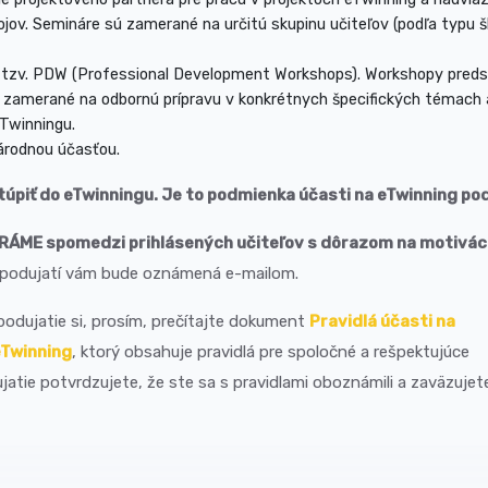
jov. Semináre sú zamerané na určitú skupinu učiteľov (podľa typu š
 tzv. PDW (Professional Development Workshops). Workshopy preds
 sú zamerané na odbornú prípravu v konkrétnych špecifických témach 
eTwinningu.
árodnou účasťou.
úpiť do eTwinningu. Je to podmienka účasti na eTwinning pod
ÁME spomedzi prihlásených učiteľov s dôrazom na motivác
a podujatí vám bude oznámená e-mailom.
podujatie si, prosím, prečítajte dokument
Pravidlá účasti na
eTwinning
, ktorý obsahuje pravidlá pre spoločné a rešpektujúce
jatie potvrdzujete, že ste sa s pravidlami oboznámili a zaväzujet