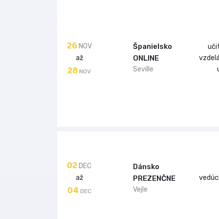
26
NOV
Španielsko
uči
až
vzdel
ONLINE
28
Seville
NOV
02
DEC
Dánsko
až
vedúci
PREZENČNE
04
Vejle
DEC