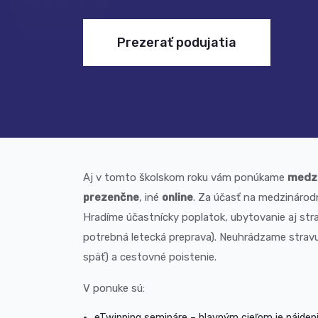
Prezerať podujatia
Aj v tomto školskom roku vám ponúkame
medzi
prezenčne
, iné
online
. Za účasť na medzinárod
Hradíme účastnícky poplatok, ubytovanie aj stra
potrebná letecká preprava). Neuhrádzame stravu 
späť) a cestovné poistenie.
V ponuke sú:
eTwinning semináre – hlavným cieľom je nájdeni