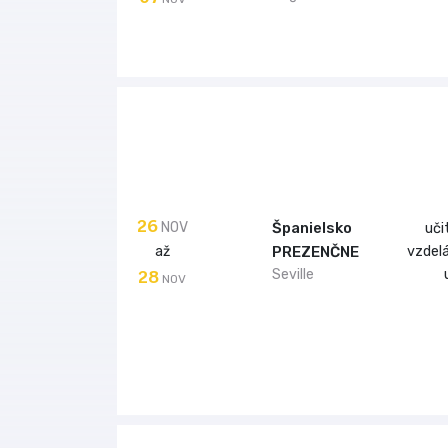
26
NOV
Španielsko
uči
až
vzdel
PREZENČNE
28
Seville
NOV