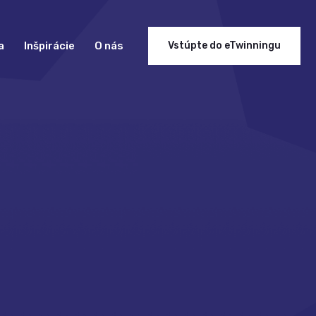
a
Inšpirácie
O nás
Vstúpte do eTwinningu