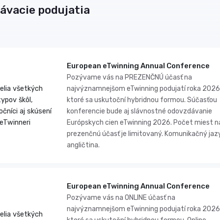
ávacie podujatia
European eTwinning Annual Conference
Pozývame vás na PREZENČNÚ účasť na
telia všetkých
najvýznamnejšom eTwinning podujatí roka 2026
typov škôl,
ktoré sa uskutoční hybridnou formou. Súčasťou
očníci aj skúsení
konferencie bude aj slávnostné odovzdávanie
eTwinneri
Európskych cien eTwinning 2026. Počet miest n
prezenčnú účasť je limitovaný. Komunikačný jaz
angličtina.
European eTwinning Annual Conference
Pozývame vás na ONLINE účasť na
najvýznamnejšom eTwinning podujatí roka 2026
telia všetkých