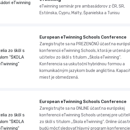
ádori eTwinning
eTwinning seminár pre ambasádorov z ČR, SR,
Estónska, Cypru, Malty, Španielska a Tunisu
European eTwinning Schools Conference
Zaregistrujte sa na PREZENČNÚ účasť na európs
telia zo škôl s
konferencii eTwinning Schools, ktorá je určená p
tulom "ŠKOLA
učiteľov zo škôl s titulom „Škola eTwinning“.
eTwinning"
Konferencia sa uskutoční hybridnou formou a
komunikačným jazykom bude angličtina. Kapaci
miest je obmedzená.
European eTwinning Schools Conference
Zaregistrujte sa na ONLINE účasť na európskej
telia zo škôl s
konferencii eTwinning Schools určenej pre učite
tulom "ŠKOLA
zo škôl s titulom „Škola eTwinning“. Online účastn
eTwinning"
budú môcť sledovať hlavný program konferencie