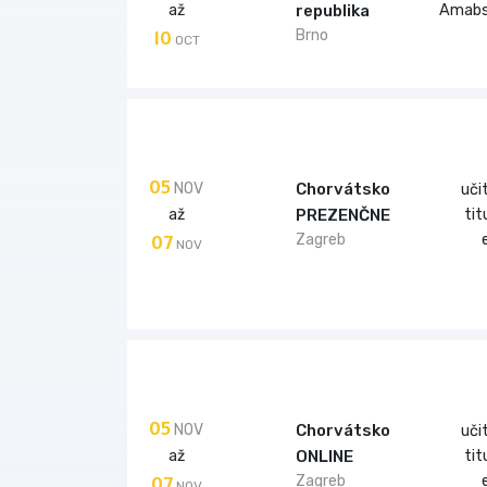
až
Amabs
republika
10
Brno
OCT
05
NOV
Chorvátsko
uči
až
ti
PREZENČNE
07
Zagreb
NOV
05
NOV
Chorvátsko
uči
až
ti
ONLINE
07
Zagreb
NOV