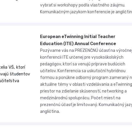
vybrať si workshopy podľa vlastného záujmu.
Komunikačným jazykom konferencie je angličtin
European eTwinning Initial Teacher
Education (ITE) Annual Conference
Pozývame vás na PREZENČNÚ účasť na výročne
konferencii ITE určenej pre vysokoškolských
pedagógov, ktorí sa venujú príprave budúcich
telia VŠ, ktorí
učiteľov. Konferencia sa uskutoční hybridnou
ávajú študentov
formou a ponúkne odborný program zameraný 
učiteľstva
aktuálne témy v oblasti vzdelávania a eTwinning
priestor na zdieľanie skúseností, networking a
medzinárodnú spoluprácu. Počet miest na
prezenčnú účasť je limitovaný. Komunikačný jaz
angličtina.