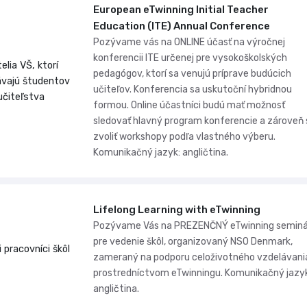
European eTwinning Initial Teacher
Education (ITE) Annual Conference
Pozývame vás na ONLINE účasť na výročnej
konferencii ITE určenej pre vysokoškolských
telia VŠ, ktorí
pedagógov, ktorí sa venujú príprave budúcich
ávajú študentov
učiteľov. Konferencia sa uskutoční hybridnou
učiteľstva
formou. Online účastníci budú mať možnosť
sledovať hlavný program konferencie a zároveň 
zvoliť workshopy podľa vlastného výberu.
Komunikačný jazyk: angličtina.
Lifelong Learning with eTwinning
Pozývame Vás na PREZENČNÝ eTwinning seminá
pre vedenie škôl, organizovaný NSO Denmark,
 pracovníci škôl
zameraný na podporu celoživotného vzdelávani
prostredníctvom eTwinningu. Komunikačný jazy
angličtina.