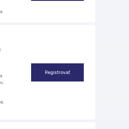
a.
j
Registrovať
na
u,
yk: