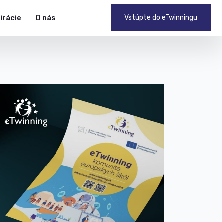
pirácie
O nás
Vstúpte do eTwinningu