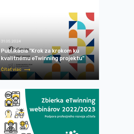
31.05.2024
Publikácia "Krok za krokom ku
kvalitnému eTwinning projektu"
Čítať viac