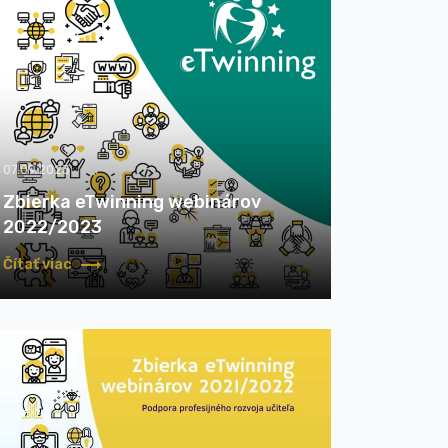
07.09.2023
Zbierka eTwinning webinárov
2022/2023
Čítať viac