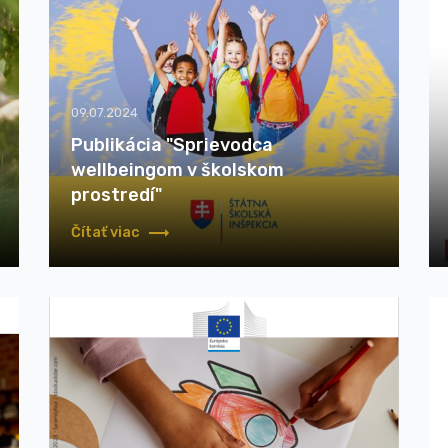
09.07.2024
Publikácia "Sprievodca
wellbeingom v školskom
prostredí"
Čítať viac