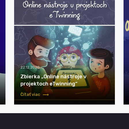
22.12.2020
Zbierka „Online nástroje v
projektoch eTwinning“
Čítať viac