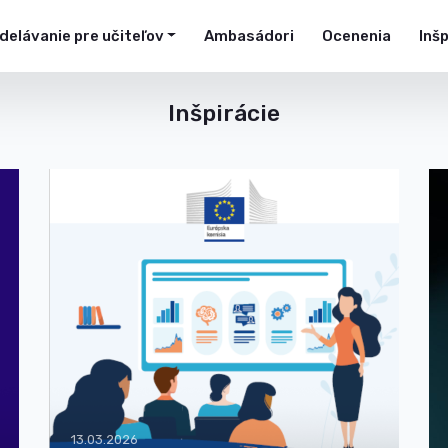
delávanie pre učiteľov
Ambasádori
Ocenenia
Inš
Inšpirácie
13.03.2026